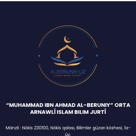
“MUHAMMAD IBN AHMAD AL-BERUNIY” ORTA
ARNAWLĺ ISLAM BILIM JURTĺ
Mánzil : Nókis 230100, Nókis qalası, Bilimler gúzarı kóshesi, 1a-
úy.