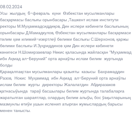
08.02.2024
Усы жылдың 6-февраль күни Өзбекстан мусылманлары
басқармасы баслығы орынбасары ,Ташкент ислам институти
ректоры М.Муҳаммадсиддиқов, Дин ислери кәбинети баслығының
орынбасары Д.Мамадкулов, Өзбекстан мусылманлары басқармаси
тәлим ҳәм илимий-изертлеў бөлими баслығы С.Шерхонов, қаржы
бөлими баслығы И.Зуҳриддинов ҳәм Дин ислери кәбинети
кәнигеси Н.Шомирзаевлар Нөкис қаласында жайласқан “Муҳаммад
ибн Аҳмад ал-Беруний” орта арнаўлы ислам билим журтында
болды
Қарақалпақстан мусылманлары қазыяты казысы Бахрамаддин
Разов, Нокис Муҳаммад ибн Аҳмад ал-Беруний орта арнаўлы
ислам билим журты директоры Жалалатдин Абдиразаков
қатнасыўында тараў басшылары билим журтында талабаларға
жаратылган шараятлар, олардың билим алыўы, бос ўақытларының
мазмунлы өтиўи ушын исленип атырған жумыслардың барысы
менен танысты.