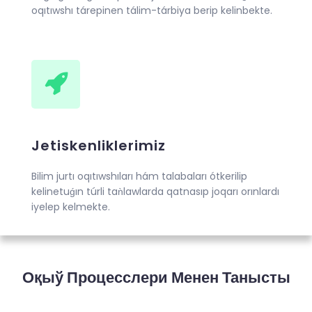
oqıtıwshı tárepinen tálim-tárbiya berip kelinbekte.
Jetiskenliklerimiz
Bilim jurtı oqıtıwshıları hám talabaları ótkerilip
kelinetuǵın túrli taǹlawlarda qatnasıp joqarı orınlardı
iyelep kelmekte.
Оқыў Процесслери Менен Танысты