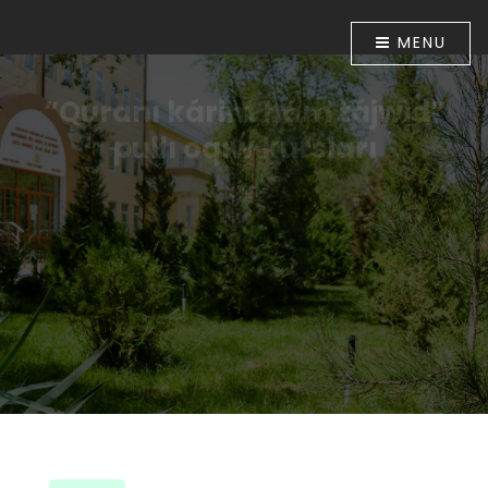
MENU
“Quranı kárim hám tájwid”
pullı oqıw kursları