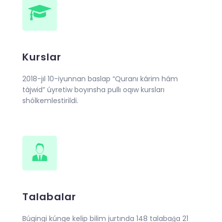
Kurslar
2018-jıl 10-iyunnan baslap “Quranı kárim hám
tájwid” úyretiw boyınsha pullı oqıw kursları
shólkemlestirildi.
Talabalar
Búgingi kúnge kelip bilim jurtında 148 talabaǵa 21